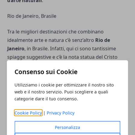
d’arte naturali
.
Rio de Janeiro, Brasile
Tra le migliori destinazioni che combinano
idealmente arte e natura c’è senz’altro
Rio de
Janeiro
, in Brasile. Infatti, qui ci sono tantissime
spiagge suggestive e c’è la nota statua del Cristo
Redentore, collocata in cima al Monte Corcovado.
Consenso sui Cookie
L’oceano e la giungla
completano la lista
paesaggistica, e offrono numerosi spunti per delle
Utilizziamo i cookie per ottimizzare il nostro sito
vivaci esplorazioni.
web e il nostro servizio. Puoi scegliere a quali
categorie dare il tuo consenso.
Cookie Policy
|
Privacy Policy
Personalizza
Facebook
Twitter
Whatsapp