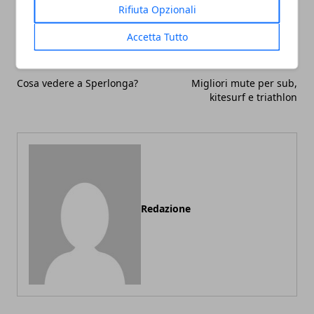
Rifiuta Opzionali
Accetta Tutto
Articolo Precedente
Articolo Successivo
Cosa vedere a Sperlonga?
Migliori mute per sub,
kitesurf e triathlon
Redazione