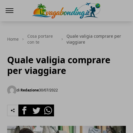
viaggiare nel mondo
Cosa portare
Quale valigia comprare per
Home
con te
viaggiare
Quale valigia comprare
per viaggiare
di
Redazione
30/07/2022
Facebook
Twitter
Whatsapp