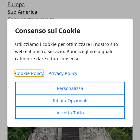
Europa
Sud America
Cosa portare con te
Voli aerei
Consenso sui Cookie
America centrale
Racconti di viaggio
Utilizziamo i cookie per ottimizzare il nostro sito
Oceania
web e il nostro servizio. Puoi scegliere a quali
Crociere
categorie dare il tuo consenso.
Archeologia
Esperienze
Cookie Policy
|
Privacy Policy
Cucina italiana
ARTICOLI POPOLARI
Personalizza
Rifiuta Opzionali
Accetta Tutto