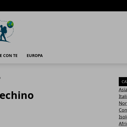
E CON TE
EUROPA
o
CA
Asi
Pechino
Ital
Nor
Con
Isol
Afri