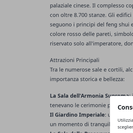
palaziale cinese. Il complesso cop
con oltre 8.700 stanze. Gli edifi
seguono i principi del feng shui 
colore rosso delle pareti, simbolo 
riservato solo all'imperatore, do
Attrazioni Principali
Tra le numerose sale e cortili, al
importanza storica e bellezza:
La Sala dell'Armonia Suprema
:
tenevano le cerimonie più import
Cons
Il Giardino Imperiale
: un esempi
Utilizzi
un momento di tranquillità.
sceglie