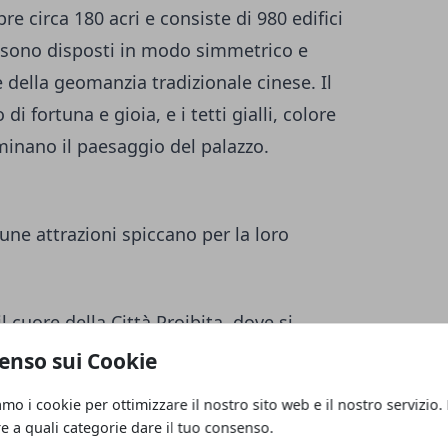
re circa 180 acri e consiste di 980 edifici
ci sono disposti in modo simmetrico e
e della geomanzia tradizionale cinese. Il
di fortuna e gioia, e i tetti gialli, colore
minano il paesaggio del palazzo.
cune attrazioni spiccano per la loro
 il cuore della Città Proibita, dove si
anti.
enso sui Cookie
o squisito di giardinaggio cinese, che offre
amo i cookie per ottimizzare il nostro sito web e il nostro servizio.
re a quali categorie dare il tuo consenso.