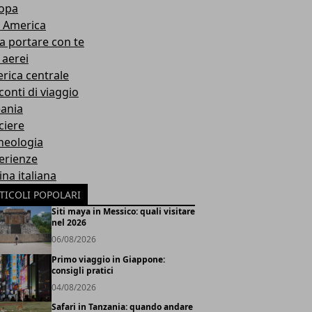
opa
 America
a portare con te
 aerei
rica centrale
conti di viaggio
ania
ciere
heologia
erienze
na italiana
TICOLI POPOLARI
Siti maya in Messico: quali visitare
nel 2026
06/08/2026
Primo viaggio in Giappone:
consigli pratici
04/08/2026
Safari in Tanzania: quando andare