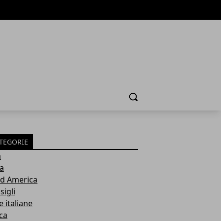
Cerca
TEGORIE
a
ia
d America
sigli
e italiane
ca