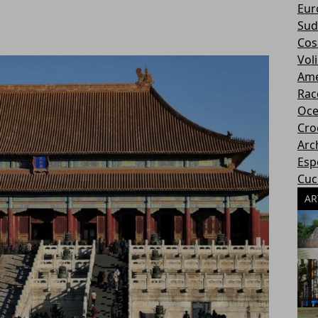
Eur
Sud
Cos
Voli
Ame
Rac
Oce
Cro
Arc
Esp
Cuci
AR