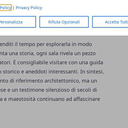
l'Armonia
: usata per banchetti e altri eventi
Policy
|
Privacy Policy
ale
: la residenza dell'imperatore.
Personalizza
Rifiuta Opzionali
Accetta Tut
prenditi il tempo per esplorarla in modo
ta una storia, ogni sala rivela un pezzo
tori. È consigliabile visitare con una guida
 storico e aneddoti interessanti. In sintesi,
unto di riferimento architettonico, ma un
ese e un testimone silenzioso di secoli di
za e maestosità continuano ad affascinare