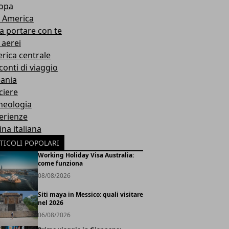
opa
 America
a portare con te
 aerei
rica centrale
conti di viaggio
ania
ciere
heologia
erienze
na italiana
TICOLI POPOLARI
Working Holiday Visa Australia:
come funziona
08/08/2026
Siti maya in Messico: quali visitare
nel 2026
06/08/2026