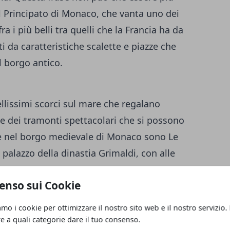
el Principato di Monaco, che vanta uno dei
a i più belli tra quelli che la Francia ha da
ti da caratteristiche scalette e piazze che
l borgo antico.
llissimi scorci sul mare che regalano
ie dei tramonti spettacolari che si possono
re nel borgo medievale di Monaco sono Le
 palazzo della dinastia Grimaldi, con alle
Maior, che porta proprio nel cuore del borgo
enso sui Cookie
seo oceanografico dove potrai vedrai
toterra con numerosissimi pesci colorati e
amo i cookie per ottimizzare il nostro sito web e il nostro servizio.
re a quali categorie dare il tuo consenso.