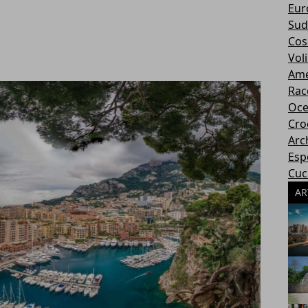
Eur
Sud
Cos
Voli
Ame
Rac
Oce
Cro
Arc
Esp
Cuci
AR