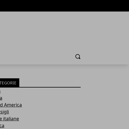
Cerca
TEGORIE
a
ia
d America
sigli
e italiane
ca