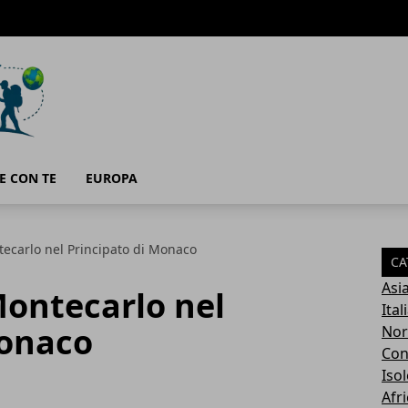
E CON TE
EUROPA
ecarlo nel Principato di Monaco
CA
Asi
Montecarlo nel
Ital
Monaco
Nor
Con
Isol
Afri