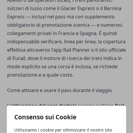
Abellio o da operatori locali), i treni panoramici
svizzeri di lusso come il Glacier Express o il Bernina
Express — inclusi nel pass ma con supplemento
obbligatorio di prenotazione scenica — e numerosi
collegamenti privati in Francia e Spagna. È quindi
indispensabile verificare, linea per linea, la copertura
effettiva attraverso l'app Rail Planner o il sito ufficiale
di Eurail, dove il motore di ricerca dei treni indica in
modo esplicito se una corsa è inclusa, se richiede
prenotazione e a quale costo.
Come attivare e usare il pass durante il viaggio
L'
attivazione del pass digitale
avviene nell'app
Rail
Planner
selezionando la data di inizio del viaggio;
Consenso sui Cookie
una volta attivato, il pass non può essere anticipato
Utilizziamo i cookie per ottimizzare il nostro sito
né prolungato, e la data di inizio deve essere