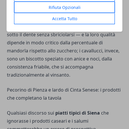
ricciarelli
, morbidi e fragranti di pasta di mandorle,
Rifiuta Opzionali
con la superficie incrinata dalla cottura e spolverati
di zucchero a velo, sono l'unico dolce senese che
Accetta Tutto
prevede una certa umidità interna — devono cedere
sotto il dente senza sbriciolarsi — e la loro qualità
dipende in modo critico dalla percentuale di
mandorla rispetto allo zucchero; i cavallucci, invece,
sono un biscotto speziato con anice e noci, dalla
consistenza friabile, che si accompagna
tradizionalmente al vinsanto.
Pecorino di Pienza e lardo di Cinta Senese: i prodotti
che completano la tavola
Qualsiasi discorso sui
piatti tipici di Siena
che
ignorasse i prodotti caseari e i salumi