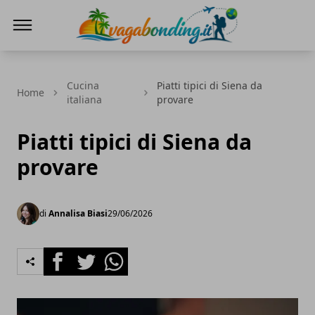
viaggiare nel mondo
Cucina
Piatti tipici di Siena da
Home
italiana
provare
Piatti tipici di Siena da
provare
di
Annalisa Biasi
29/06/2026
Facebook
Twitter
Whatsapp