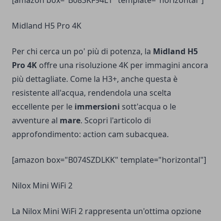
[amazon box="B083KF94L1" template="horizontal"]
Midland H5 Pro 4K
Per chi cerca un po' più di potenza, la
Midland H5
Pro 4K
offre una risoluzione 4K per immagini ancora
più dettagliate. Come la H3+, anche questa è
resistente all'acqua, rendendola una scelta
eccellente per le
immersioni
sott'acqua o le
avventure al
mare
. Scopri l'articolo di
approfondimento:
action cam subacquea
.
[amazon box="B074SZDLKK" template="horizontal"]
Nilox Mini WiFi 2
La Nilox Mini WiFi 2 rappresenta un'ottima opzione