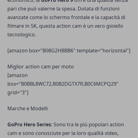
economico, la
GoPro Hero 9
offre una qualità senza
pari che può valerne la spesa. Dotata di funzioni
avanzate come lo schermo frontale e la capacità di
filmare in 5K, questa action cam è un vero gioiello
tecnologico.
[amazon box="B08G2HBBB6" template="horizontal"]
Miglior action cam per moto
[amazon
box="B0BBL8WC72,B0B2DGTX7R,B0C6MCPQ29"
grid="3"]
Marche e Modelli
GoPro Hero Series
: Sono tra le più popolari action
cam e sono conosciute per la loro qualità video,