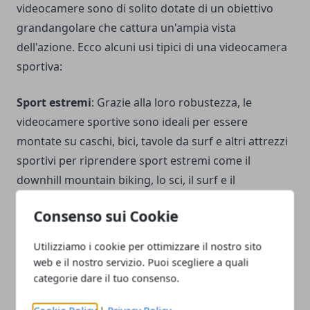
videocamere sono di solito dotate di un obiettivo
grandangolare che cattura un'ampia vista
dell'azione. Ecco alcuni usi tipici di una videocamera
sportiva:
Sport estremi
: Grazie alla loro robustezza, le
videocamere sportive sono ideali per essere
montate su caschi, bici, tavole da surf e altri attrezzi
sportivi per riprendere sport estremi come il
downhill mountain biking, lo sci, il surf e il
paracadutismo.
Consenso sui Cookie
Immagini sottomarine
: Molte action cam sono
impermeabili, rendendole ideali per riprendere
Utilizziamo i cookie per ottimizzare il nostro sito
video e foto sott'acqua durante le
immersioni
o lo
web e il nostro servizio. Puoi scegliere a quali
snorkeling.
categorie dare il tuo consenso.
Viaggi e avventure
: Le videocamere sportive sono